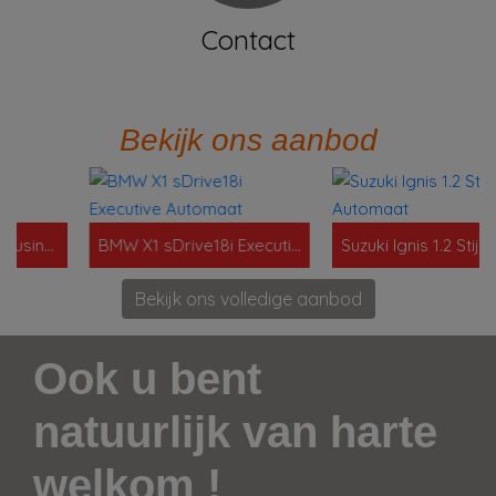
Contact
Bekijk ons aanbod
dition
BMW X1 sDrive18i Executive Automaat
Suzuki Ignis 1.2 Stijl Intro Automaat
Bekijk ons volledige aanbod
Ook u bent
natuurlijk van harte
welkom !