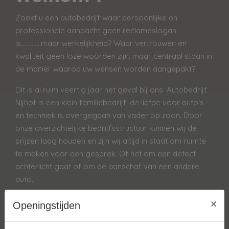
Zoekt u een autobedrijf waar persoonlijke en
professionele aandacht geen reclameslogan
is.............maar werkelijkheid? Waar vertrouwen en
kwaliteit geen loze woorden zijn, maar centraal staan in
de manier waarop uw wensen worden aangepakt?
Dit is al ruim veertig jaar het geval bij ons. Autobedrijf
Nijhof is een klein familiebedrijf, de liefde voor auto`s
en techniek is overgegaan van vader op zoon. Door
onze overzichtelijke bedrijfsstructuur kunnen wij de
prijzen laag houden en zijn wij altijd in staat om ruimte
te maken voor een gesprek. Of het om een defect
achterlicht gaat of om de aanschaf van een andere
auto.
Wij zijn een erkend BOVAG autobedrijf, en aangesloten
×
Openingstijden
bij de RDW (rijksdienst voor het wegverkeer)