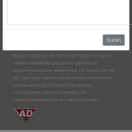
Het team van de AD-garages zijn ware experts op
technisch vlak. Zij onderhouden en repareren uw
auto, ongeacht het merk, het model of de leeftijd.
Het AD-garage netwerk is een netwerk met meer
Sluiten
dan 4400 lokale werkplaatsen, verspreid over heel
Europa. Onze monteurs worden voortdurend
bijgeschoold om op de hoogte te blijven van de
laatste ontwikkelingen op het gebied van
automechanica en -elektronica. De teams van de
AD -garages voeren het periodieke onderhoud
van uw voertuig uit volgens de exacte
voorschriften van het automerk. De
fabrieksgarantie blijft dus altijd behouden.